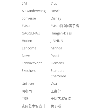
3M
7-up
Alexanderwang
Bosch
converse
Disney
Evisu
Evisux陈漫x黄子韬
GAGGENAU
Haagen-Dazs
Horien
JINNNN
Lancome
Mirinda
News
Pepsi
Schwarzkopf
Siemens
Skechers
Standard
Chartered
Unilever
Visa
周冬雨
王嘉尔
飞跃
麦际艺术智造
麦际艺术智造 ｜
黄子韬