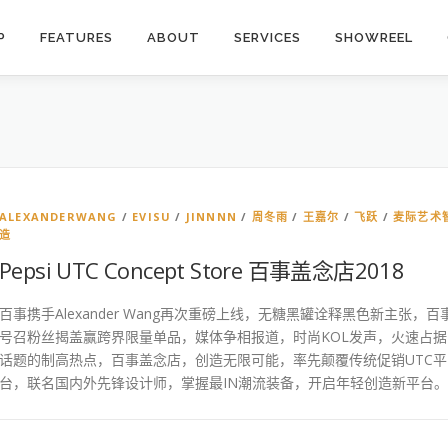
P
FEATURES
ABOUT
SERVICES
SHOWREEL
ALEXANDERWANG
/
EVISU
/
JINNNN
/
周冬雨
/
王嘉尔
/
飞跃
/
麦际艺术
造
Pepsi UTC Concept Store 百事盖念店2018
百事携手Alexander Wang再次重磅上线，无糖黑罐诠释黑色新主张，百
号召粉丝揭盖赢跨界限量单品，媒体争相报道，时尚KOL发声，火速占据
话题的制高热点，百事盖念店，创造无限可能，率先颠覆传统促销UTC平
台，联名国内外先锋设计师，掌握最IN潮流装备，开启年轻创造新平台。