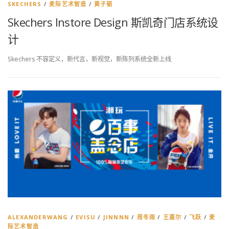
SKECHERS
/
麦际艺术智造
/
黄子韬
Skechers Instore Design 斯凯奇门店系统设
计
Skechers 不容定义，新代言，新视觉，新陈列系统全新上线
ALEXANDERWANG
/
EVISU
/
JINNNN
/
周冬雨
/
王嘉尔
/
飞跃
/
麦
际艺术智造