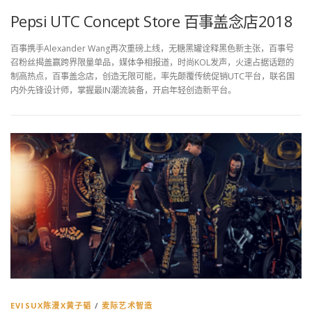
Pepsi UTC Concept Store 百事盖念店2018
百事携手Alexander Wang再次重磅上线，无糖黑罐诠释黑色新主张，百事号
召粉丝揭盖赢跨界限量单品，媒体争相报道，时尚KOL发声，火速占据话题的
制高热点，百事盖念店，创造无限可能，率先颠覆传统促销UTC平台，联名国
内外先锋设计师，掌握最IN潮流装备，开启年轻创造新平台。
EVISUX陈漫X黄子韬
/
麦际艺术智造